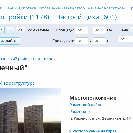
ти
Банки и ипотека
Ипотечный калькулятор
Рейтинг новостроек
Ср
остройки (1178)
Застройщики (601)
2
3
4+
комнатные
Площадь:
м
2
Цена
–
район
Срок сдачи:
г.
–
аменский район
Раменское
нечный"
Инфраструктура
Местоположение
Раменский район
,
Раменское
,
п. Раменское, ул. Десантная, д. 17
Расположение на карте