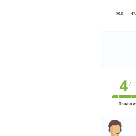
93.8
47
4
/ 
Экологи