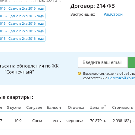
Договор: 214 ФЗ
016 - Сдано в 2кв 2016 года
Застройщик:
РамСтрой
016 - Сдано в 2кв 2016 года
016 - Сдано в 2кв 2016 года
016 - Сдано в 2кв 2016 года
016 - Сдано в 2кв 2016 года
ться на обновления по ЖК
"Солнечный"
Выражаю согласие на обработк
соответствии с
Политикой конф
е квартиры :
2
л
S кухни
Санузел
Балкон
Отделка
Цена, м
Стоимость
.7
10.9
Совм
есть
черновая
70 879 р.
2 998 182 р.