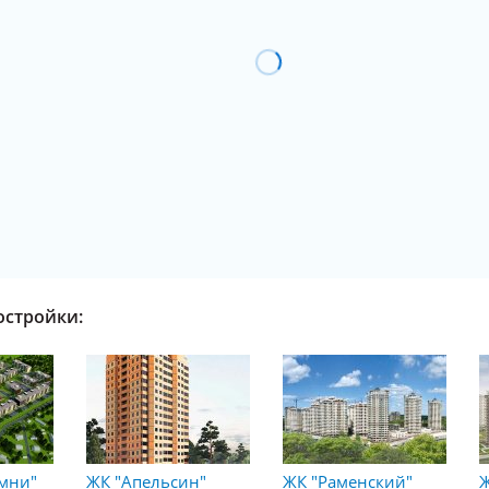
остройки:
амни"
ЖК "Апельсин"
ЖК "Раменский"
Ж