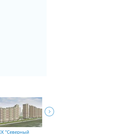
К "Северный
ЖК "Парк на
ЖК "Флагман