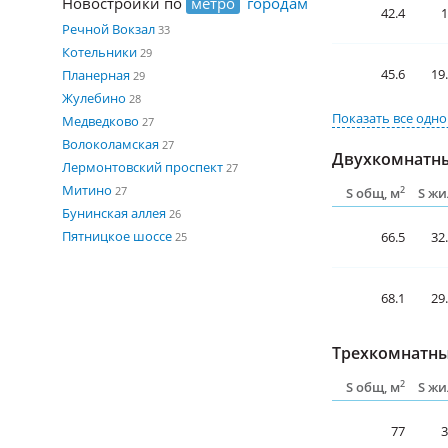
Новостройки по
метро
городам
42.4
1
Речной Вокзал
33
Котельники
29
45.6
19
Планерная
29
Жулебино
28
Показать все
одно
Медведково
27
Волоколамская
27
Двухкомнатны
Лермонтовский проспект
27
Митино
27
2
S общ, м
S жи
Бунинская аллея
26
Пятницкое шоссе
66.5
32
25
68.1
29
Трехкомнатны
2
S общ, м
S жи
77
3