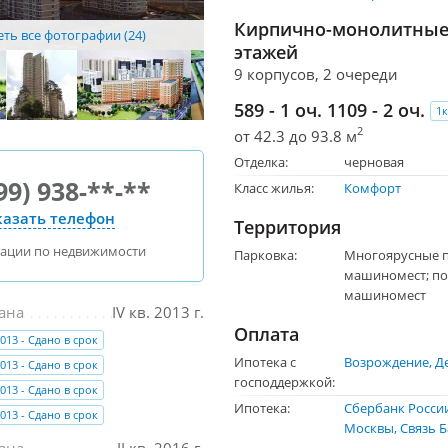
Кирпично-монолитные 
ть все фотографии (24)
этажей
9 корпусов, 2 очереди
589 - 1 оч. 1109 - 2 оч.
1к
2
от 42.3 до 93.8 м
Отделка:
черновая
99) 938-**-**
Класс жилья:
Комфорт
азать телефон
Территория
тации по недвижимости
Парковка:
Многоярусные п
машиномест; по
машиномест
ана
IV кв. 2013 г.
Оплата
2013 - Сдано в срок
Ипотека с
Возрождение
Д
2013 - Сдано в срок
господдержкой:
2013 - Сдано в срок
Ипотека:
Сбербанк Росси
2013 - Сдано в срок
Москвы
Связь 
ана
II кв. 2016 г.