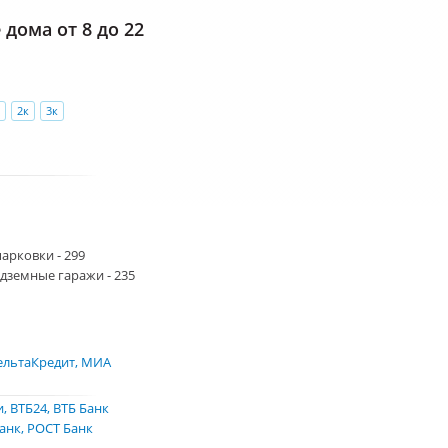
дома от 8 до 22
2к
3к
арковки - 299
дземные гаражи - 235
ельтаКредит
МИА
и
ВТБ24
ВТБ Банк
Банк
РОСТ Банк