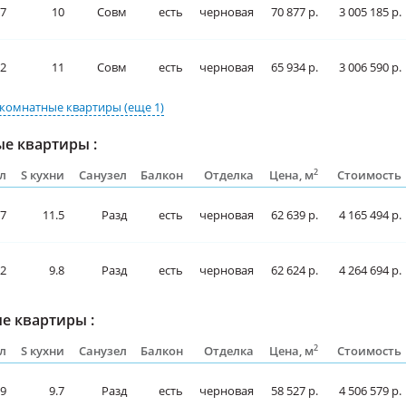
7
10
Совм
есть
черновая
70 877 р.
3 005 185 р.
.2
11
Совм
есть
черновая
65 934 р.
3 006 590 р.
комнатные квартиры
(еще 1)
е квартиры :
2
л
S кухни
Санузел
Балкон
Отделка
Цена, м
Стоимость
.7
11.5
Разд
есть
черновая
62 639 р.
4 165 494 р.
.2
9.8
Разд
есть
черновая
62 624 р.
4 264 694 р.
е квартиры :
2
л
S кухни
Санузел
Балкон
Отделка
Цена, м
Стоимость
9
9.7
Разд
есть
черновая
58 527 р.
4 506 579 р.