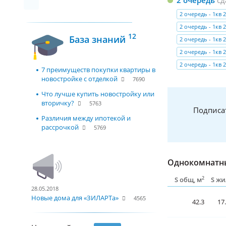
2 очередь - 1кв 2
2 очередь - 1кв 2
12
База знаний
2 очередь - 1кв 2
2 очередь - 1кв 2
2 очередь - 1кв 2
7 преимуществ покупки квартиры в
новостройке с отделкой
7690
Что лучше купить новостройку или
вторичку?
5763
Подписа
Различия между ипотекой и
рассрочкой
5769
Однокомнатны
2
S общ, м
S жи
28.05.2018
Новые дома для «ЗИЛАРТа»
4565
42.3
17