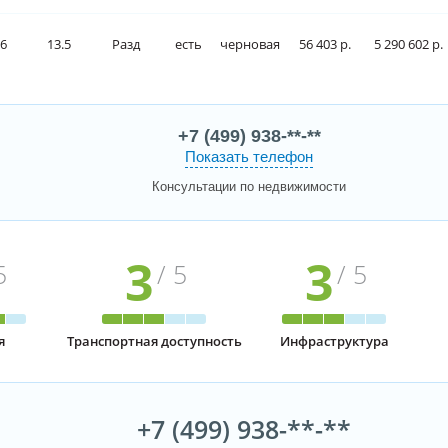
.6
13.5
Разд
есть
черновая
56 403 р.
5 290 602 р.
+7 (499) 938-**-**
Показать телефон
Консультации по недвижимости
3
3
5
/ 5
/ 5
я
Транспортная доступность
Инфраструктура
+7 (499) 938-**-**