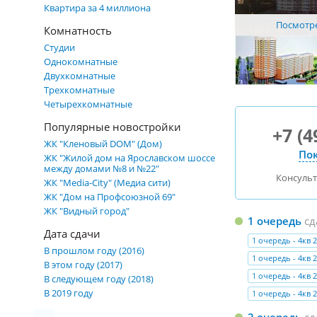
Квартира за 4 миллиона
Посмотре
Комнатность
Студии
Однокомнатные
Двухкомнатные
Трехкомнатные
Четырехкомнатные
Популярные новостройки
+7 (4
ЖК "Кленовый DOM" (Дом)
Пок
ЖК "Жилой дом на Ярославском шоссе
между домами №8 и №22"
Консуль
ЖК "Media-City" (Медиа сити)
ЖК "Дом на Профсоюзной 69"
ЖК "Видный город"
1 очередь
сд
Дата сдачи
1 очередь - 4кв 
В прошлом году (2016)
1 очередь - 4кв 
В этом году (2017)
1 очередь - 4кв 
В следующем году (2018)
В 2019 году
1 очередь - 4кв 
2 очередь
сд