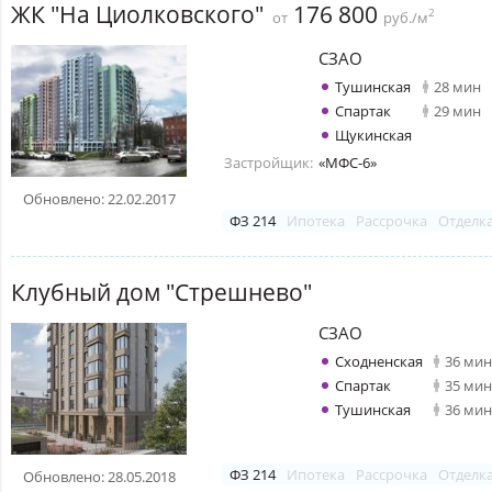
ЖК "На Циолковского"
176 800
2
от
руб./м
СЗАО
Тушинская
28 мин
Спартак
29 мин
Щукинская
Застройщик:
«МФС-6»
Обновлено: 22.02.2017
ФЗ 214
Ипотека
Рассрочка
Отделк
Клубный дом "Стрешнево"
СЗАО
Сходненская
36 мин
Спартак
35 мин
Тушинская
36 мин
ФЗ 214
Ипотека
Рассрочка
Отделк
Обновлено: 28.05.2018