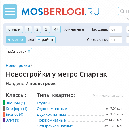
студии
1
2
3
4+
комнатные
Площадь:
–
метро
или
район
Срок сдачи:
–
м.Спартак
Новостройки
Новостройки у метро Спартак
Найдено
7 новостроек
Классы:
Типы квартир:
Минимальная цена
Эконом (1)
Студии
Комфорт (1)
Однокомнатные
от 7.04 млн
Бизнес (4)
Двухкомнатные
от 9.23 млн
Элит (1)
Трехкомнатные
от 14.79 млн
Четырехкомнатные
от 21.16 млн