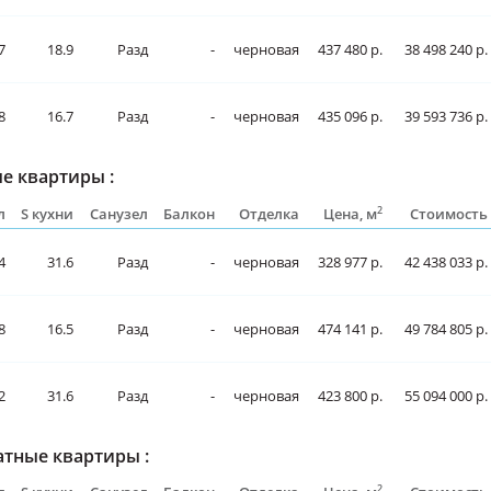
7
18.9
Разд
-
черновая
437 480 р.
38 498 240 р.
8
16.7
Разд
-
черновая
435 096 р.
39 593 736 р.
е квартиры :
2
л
S кухни
Санузел
Балкон
Отделка
Цена, м
Стоимость
4
31.6
Разд
-
черновая
328 977 р.
42 438 033 р.
8
16.5
Разд
-
черновая
474 141 р.
49 784 805 р.
2
31.6
Разд
-
черновая
423 800 р.
55 094 000 р.
тные квартиры :
2