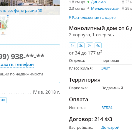
1.8 км до
Динамо
23 
2.3 км до
Менделеевская
29 
ть все фотографии (3)
Расположение на карте
Монолитный дом от 6 д
2 корпуса, 1 очередь
1к
2к
3к
4к
2
от 34 до 177 м
99) 938-**-**
Отделка:
черновая
азать телефон
Класс жилья:
Элит
тации по недвижимости
Территория
Парковка:
Подземный
IV кв. 2018 г.
Оплата
2018
Ипотека:
ВТБ24
Договор: 214 ФЗ
Застройщик:
Донстрой