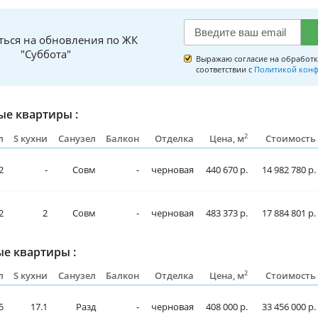
ться на обновления по ЖК
"Суббота"
Выражаю согласие на обработк
соответствии с
Политикой конф
е квартиры :
2
л
S кухни
Санузел
Балкон
Отделка
Цена, м
Стоимость
2
-
Совм
-
черновая
440 670 р.
14 982 780 р.
2
2
Совм
-
черновая
483 373 р.
17 884 801 р.
е квартиры :
2
л
S кухни
Санузел
Балкон
Отделка
Цена, м
Стоимость
5
17.1
Разд
-
черновая
408 000 р.
33 456 000 р.