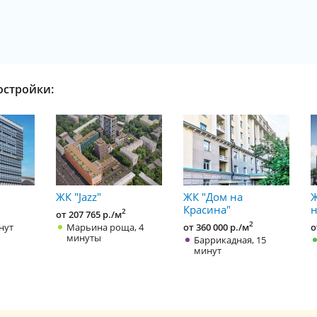
остройки:
ЖК "Jazz"
ЖК "Дом на
Ж
Красина"
н
2
от 207 765 р./м
2
нут
Марьина роща, 4
от 360 000 р./м
о
минуты
Баррикадная, 15
минут