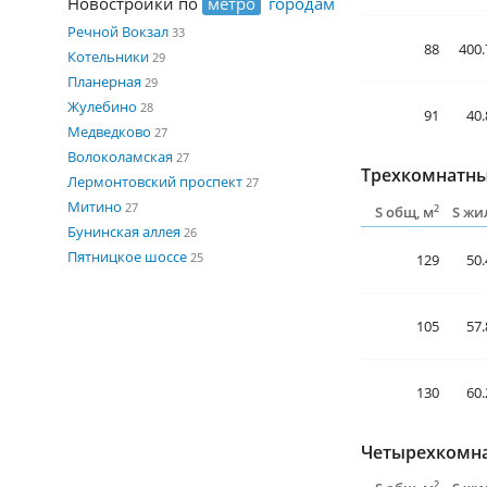
Новостройки по
метро
городам
Речной Вокзал
33
88
400.
Котельники
29
Планерная
29
Жулебино
28
91
40.
Медведково
27
Волоколамская
27
Трехкомнатны
Лермонтовский проспект
27
Митино
27
2
S общ, м
S жи
Бунинская аллея
26
Пятницкое шоссе
25
129
50.
105
57.
130
60.
Четырехкомна
2