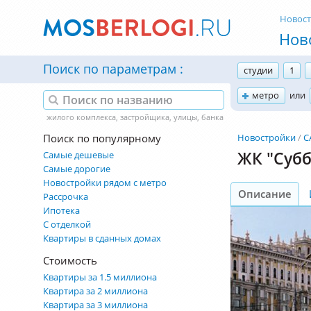
Новос
Нов
Поиск по параметрам
студии
1
метро
или
Поиск по популярному
Новостройки
С
ЖК "Субб
Самые дешевые
Самые дорогие
Новостройки рядом с метро
Описание
Рассрочка
Ипотека
С отделкой
Квартиры в сданных домах
Стоимость
Квартиры за 1.5 миллиона
Квартира за 2 миллиона
Квартира за 3 миллиона