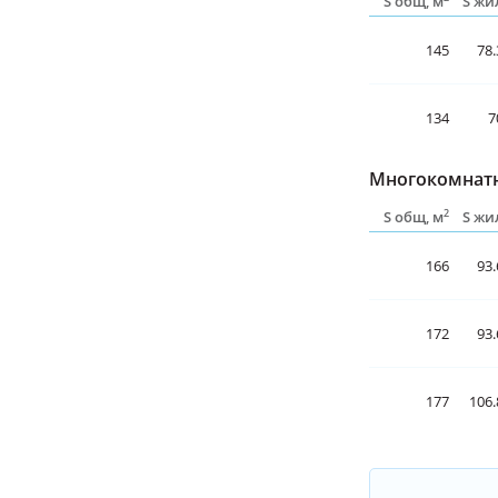
S общ, м
S жи
145
78.
134
7
Многокомнатн
2
S общ, м
S жи
166
93.
172
93.
177
106.