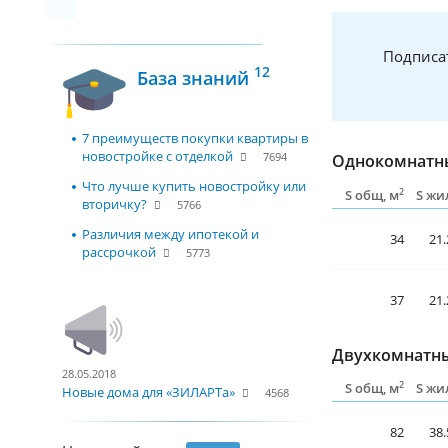
Подписа
12
База знаний
7 преимуществ покупки квартиры в
новостройке с отделкой
7694
Однокомнатны
Что лучше купить новостройку или
2
S общ, м
S жи
вторичку?
5766
Различия между ипотекой и
34
21.
рассрочкой
5773
37
21.
Двухкомнатны
28.05.2018
2
S общ, м
S жи
Новые дома для «ЗИЛАРТа»
4568
82
38.