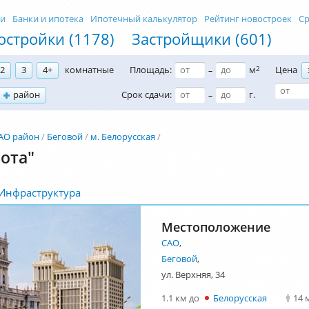
ти
Банки и ипотека
Ипотечный калькулятор
Рейтинг новостроек
Ср
остройки (1178)
Застройщики (601)
2
3
4+
комнатные
Площадь:
м
2
Цена
–
район
Срок сдачи:
г.
–
АО район
Беговой
м. Белорусская
ота"
Инфраструктура
Местоположение
САО
,
Беговой
,
ул. Верхняя, 34
1.1 км до
Белорусская
14 