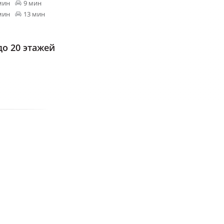
мин
9 мин
мин
13 мин
о 20 этажей