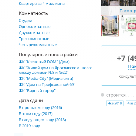
Квартира за 4 миллиона
Посмотре
Комнатность
Студии
Однокомнатные
Двухкомнатные
Трехкомнатные
Четырехкомнатные
Популярные новостройки
+7 (4
ЖК "Кленовый DOM" (Дом)
Пок
ЖК "Жилой дом на Ярославском шоссе
между домами №8 и №22"
Консуль
ЖК "Media-City" (Медиа сити)
ЖК "Дом на Профсоюзной 69"
ЖК "Видный город"
строится
Дата сдачи
4кв 2018
4кв 
В прошлом году (2016)
В этом году (2017)
В следующем году (2018)
В 2019 году