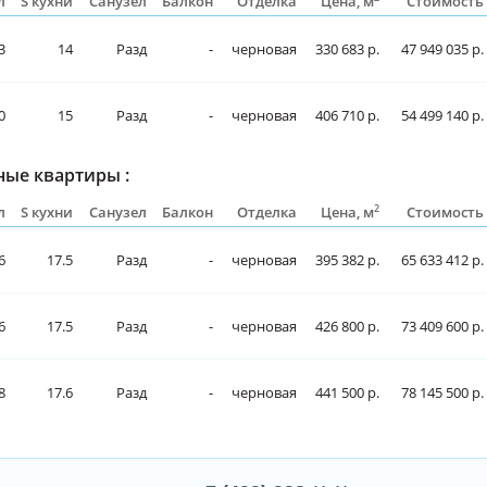
л
S кухни
Санузел
Балкон
Отделка
Цена, м
Стоимость
3
14
Разд
-
черновая
330 683 р.
47 949 035 р.
0
15
Разд
-
черновая
406 710 р.
54 499 140 р.
ые квартиры :
2
л
S кухни
Санузел
Балкон
Отделка
Цена, м
Стоимость
6
17.5
Разд
-
черновая
395 382 р.
65 633 412 р.
6
17.5
Разд
-
черновая
426 800 р.
73 409 600 р.
8
17.6
Разд
-
черновая
441 500 р.
78 145 500 р.