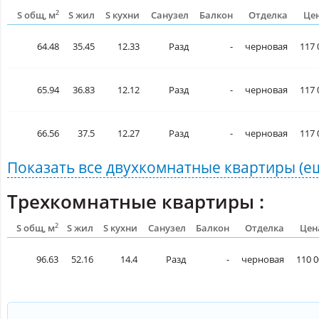
2
S общ, м
S жил
S кухни
Санузел
Балкон
Отделка
Цен
64.48
35.45
12.33
Разд
-
черновая
117 
65.94
36.83
12.12
Разд
-
черновая
117 
66.56
37.5
12.27
Разд
-
черновая
117 
Показать все
двухкомнатные квартиры
(е
Трехкомнатные квартиры :
2
S общ, м
S жил
S кухни
Санузел
Балкон
Отделка
Цен
96.63
52.16
14.4
Разд
-
черновая
110 0