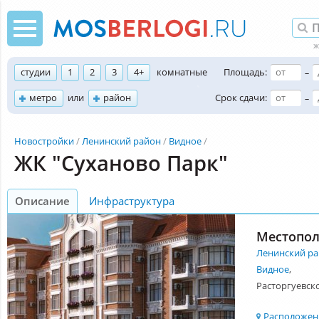
студии
1
2
3
4+
комнатные
Площадь:
–
метро
или
район
Срок сдачи:
–
Новостройки
Ленинский район
Видное
ЖК "Суханово Парк"
Описание
Инфраструктура
Местопо
Ленинский р
Видное
,
Расторгуевско
Расположени