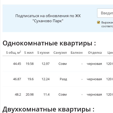
Подписаться на обновления по ЖК
"Суханово Парк"
Выражаю
соответ
Однокомнатные квартиры :
2
S общ, м
S жил
S кухни
Санузел
Балкон
Отделка
Цен
44.45
19.58
12.97
Совм
-
черновая
120 
46.87
19.6
12.24
Разд
-
черновая
120 
48.2
20.98
11.4
Совм
-
черновая
120 
Двухкомнатные квартиры :