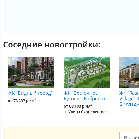
Соседние новостройки:
ЖК "Видный город"
ЖК "Восточное
ЖК "Rast
Бутово" (Боброво)
Village"
2
от 78 397 р./м
Вилладж
2
от 68 100 р./м
Улица Скобелевская