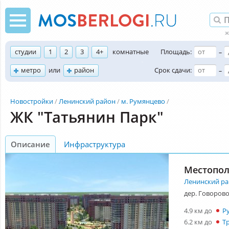
студии
1
2
3
4+
комнатные
Площадь:
–
метро
или
район
Срок сдачи:
–
Новостройки
Ленинский район
м. Румянцево
ЖК "Татьянин Парк"
Описание
Инфраструктура
Местопо
Ленинский р
дер. Говорово
4.9 км до
Р
6.2 км до
Т