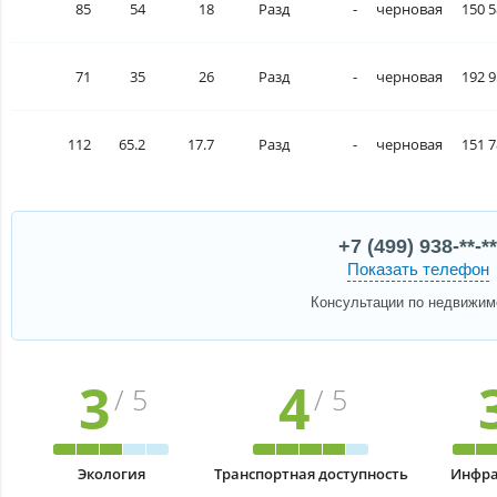
85
54
18
Разд
-
черновая
150 5
71
35
26
Разд
-
черновая
192 9
112
65.2
17.7
Разд
-
черновая
151 7
+7 (499) 938-**-**
Показать телефон
Консультации по недвижим
3
4
/ 5
/ 5
Экология
Транспортная доступность
Инфра