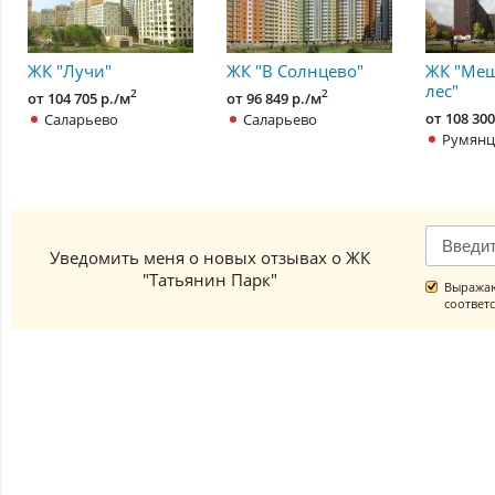
ЖК "Лучи"
ЖК "В Солнцево"
ЖК "Ме
лес"
2
2
от 104 705 р./м
от 96 849 р./м
Саларьево
Саларьево
от 108 300
Румянц
Уведомить меня о новых отзывах о ЖК
"Татьянин Парк"
Выражаю
соответ