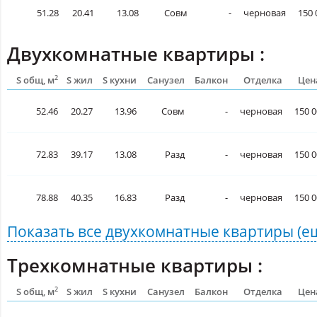
51.28
20.41
13.08
Совм
-
черновая
150 
Двухкомнатные квартиры :
2
S общ, м
S жил
S кухни
Санузел
Балкон
Отделка
Цен
52.46
20.27
13.96
Совм
-
черновая
150 0
72.83
39.17
13.08
Разд
-
черновая
150 0
78.88
40.35
16.83
Разд
-
черновая
150 0
Показать все
двухкомнатные квартиры
(е
Трехкомнатные квартиры :
2
S общ, м
S жил
S кухни
Санузел
Балкон
Отделка
Цен