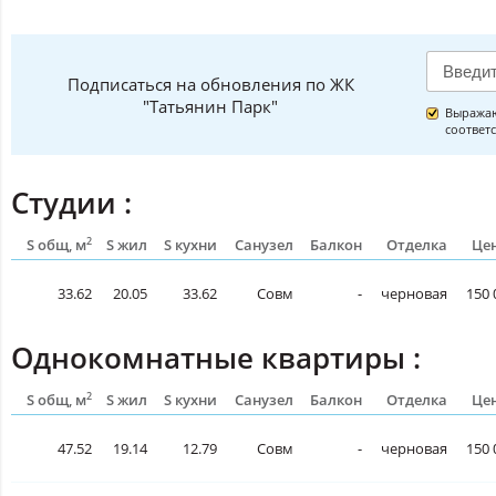
Подписаться на обновления по ЖК
"Татьянин Парк"
Выражаю
соответ
Студии :
2
S общ, м
S жил
S кухни
Санузел
Балкон
Отделка
Цен
33.62
20.05
33.62
Совм
-
черновая
150 
Однокомнатные квартиры :
2
S общ, м
S жил
S кухни
Санузел
Балкон
Отделка
Цен
47.52
19.14
12.79
Совм
-
черновая
150 