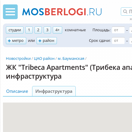
студии
1
2
3
4+
комнатные
Площадь:
–
метро
или
район
Срок сдачи:
–
Новостройки
ЦАО район
м. Бауманская
ЖК "Tribeca Apartments" (Трибека а
инфраструктура
Описание
Инфраструктура