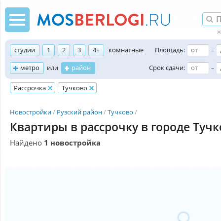
студии
1
2
3
4+
комнатные
Площадь:
–
метро
или
район
Срок сдачи:
–
Рассрочка
Тучково
Новостройки
Рузский район
Тучково
Квартиры в рассрочку в городе Туч
Найдено
1 новостройка