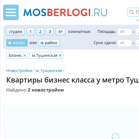
студии
1
2
3
4+
комнатные
Площадь:
–
метро
или
район
Срок сдачи:
–
Бизнес
м.Тушинская
Новостройки
м. Тушинская
Квартиры бизнес класса у метро Ту
Найдено
2 новостройки