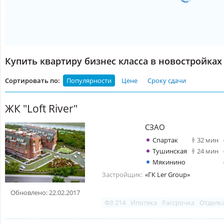
Купить квартиру бизнес класса в новостройках
Сортировать по:
Популярности
Цене
Сроку сдачи
ЖК "Loft River"
СЗАО
Спартак
32 мин
Тушинская
24 мин
Мякинино
Застройщик:
«ГК Ler Group»
Обновлено: 22.02.2017
ФЗ 214
Ипотека
Рассрочка
Отделк