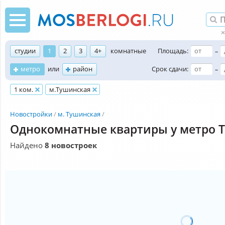
студии
1
2
3
4+
комнатные
Площадь:
–
метро
или
район
Срок сдачи:
–
1 ком.
м.Тушинская
Новостройки
м. Тушинская
Однокомнатные квартиры у метро 
Найдено
8 новостроек