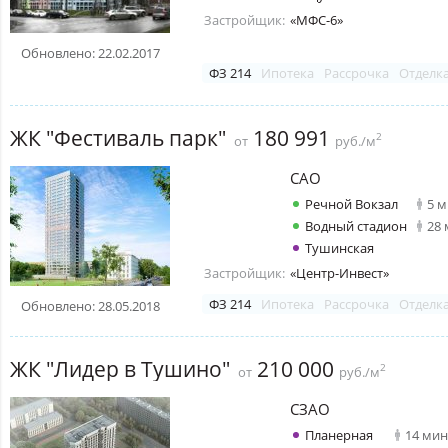
Застройщик:
«МФС-6»
Обновлено: 22.02.2017
ФЗ 214
Ипотека
Рассрочка
Отделк
ЖК "Фестиваль парк"
180 991
2
от
руб./м
САО
Речной Вокзал
5 
Водный стадион
28
Тушинская
Застройщик:
«Центр-Инвест»
ФЗ 214
Ипотека
Рассрочка
Отделк
Обновлено: 28.05.2018
ЖК "Лидер в Тушино"
210 000
2
от
руб./м
СЗАО
Планерная
14 мин