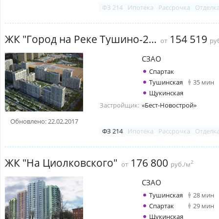
ФЗ 214
Ипотека
Рассрочка
Отделк
ЖК "Город на Реке Тушино-2018"
154 519
от
руб
СЗАО
Спартак
Тушинская
35 мин
Щукинская
Застройщик:
«Бест-Новострой»
Обновлено: 22.02.2017
ФЗ 214
Ипотека
Рассрочка
Отделк
ЖК "На Циолковского"
176 800
2
от
руб./м
СЗАО
Тушинская
28 мин
Спартак
29 мин
Щукинская