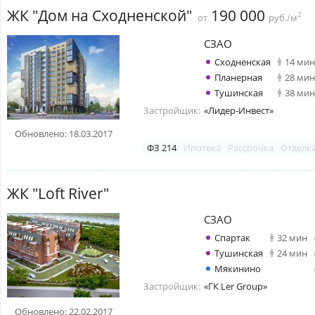
ЖК "Дом на Сходненской"
190 000
2
от
руб./м
СЗАО
Сходненская
14 мин
Планерная
28 мин
Тушинская
38 мин
Застройщик:
«Лидер-Инвест»
Обновлено: 18.03.2017
ФЗ 214
Ипотека
Рассрочка
Отделк
ЖК "Loft River"
СЗАО
Спартак
32 мин
Тушинская
24 мин
Мякинино
Застройщик:
«ГК Ler Group»
Обновлено: 22.02.2017