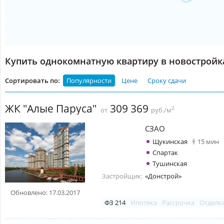
Купить однокомнатную квартиру в новостройк
Сортировать по:
Популярности
Цене
Сроку сдачи
ЖК "Алые Паруса"
309 369
2
от
руб./м
СЗАО
Щукинская
15 мин
Спартак
Тушинская
Застройщик:
«Донстрой»
Обновлено: 17.03.2017
ФЗ 214
Ипотека
Рассрочка
Отделк