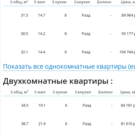
2
S общ, м
S жил
S кухни
Санузел
Балкон
Цена, 
31.5
14.7
8
Разд
-
89 964 
30.5
14.2
8
Разд
-
93 177 
32.1
14.4
9
Разд
-
104 744 
Показать все
однокомнатные квартиры
(е
Двухкомнатные квартиры :
2
S общ, м
S жил
S кухни
Санузел
Балкон
Цена, м
34.5
19.1
6
Разд
-
84 181 р
38.7
21.9
6
Разд
-
81 610 р