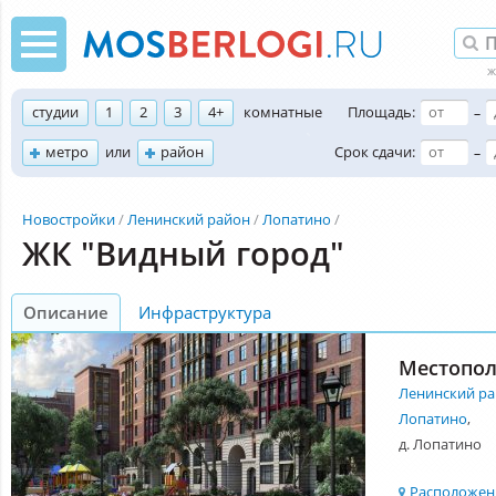
студии
1
2
3
4+
комнатные
Площадь:
–
метро
или
район
Срок сдачи:
–
Новостройки
Ленинский район
Лопатино
ЖК "Видный город"
Описание
Инфраструктура
Местопо
Ленинский р
Лопатино
,
д. Лопатино
Расположени