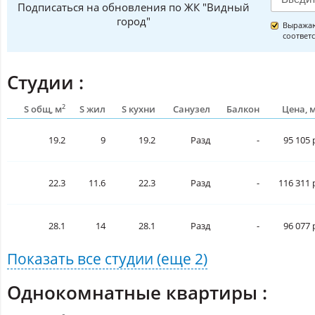
Подписаться на обновления по ЖК "Видный
город"
Выражаю
соответ
Студии :
2
S общ, м
S жил
S кухни
Санузел
Балкон
Цена, 
19.2
9
19.2
Разд
-
95 105 
22.3
11.6
22.3
Разд
-
116 311 
28.1
14
28.1
Разд
-
96 077 
Показать все
студии
(еще 2)
Однокомнатные квартиры :