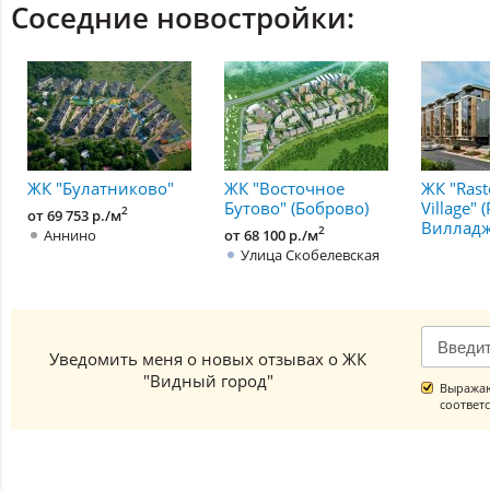
Соседние новостройки:
ЖК "Булатниково"
ЖК "Восточное
ЖК "Rast
Бутово" (Боброво)
Village"
2
от 69 753 р./м
Вилладж
2
Аннино
от 68 100 р./м
Улица Скобелевская
Уведомить меня о новых отзывах о ЖК
"Видный город"
Выражаю
соответ