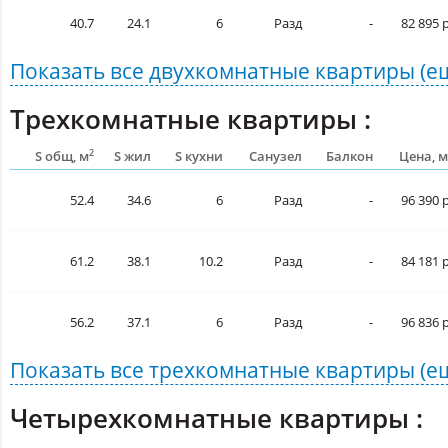
40.7
24.1
6
Разд
-
82 895 р
Показать все
двухкомнатные квартиры
(е
Трехкомнатные квартиры :
2
S общ, м
S жил
S кухни
Санузел
Балкон
Цена, м
52.4
34.6
6
Разд
-
96 390 р
61.2
38.1
10.2
Разд
-
84 181 р
56.2
37.1
6
Разд
-
96 836 р
Показать все
трехкомнатные квартиры
(е
Четырехкомнатные квартиры :