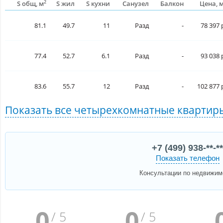
2
S общ, м
S жил
S кухни
Санузел
Балкон
Цена, 
81.1
49.7
11
Разд
-
78 397 
77.4
52.7
6.1
Разд
-
93 038 
83.6
55.7
12
Разд
-
102 877 
Показать все
четырехкомнатные кварти
+7 (499) 938-**-**
Показать телефон
Консультации по недвижим
0
0
/ 5
/ 5