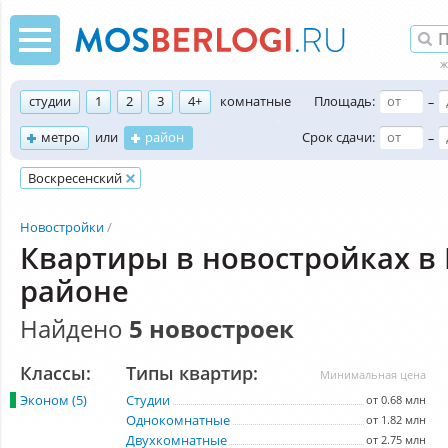
студии
1
2
3
4+
комнатные
Площадь:
–
метро
или
район
Срок сдачи:
–
Воскресенский
Новостройки
Квартиры в новостройках в
районе
Найдено
5 новостроек
Классы:
Типы квартир:
Минимальная цена
Эконом (5)
Студии
от 0.68 млн
Однокомнатные
от 1.82 млн
Двухкомнатные
от 2.75 млн