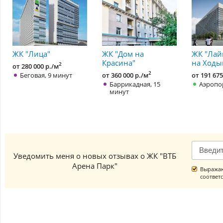
ЖК "Лица"
ЖК "Дом на
ЖК "Лай
Красина"
на Ходы
2
от 280 000 р./м
2
Беговая, 9 минут
от 360 000 р./м
от 191 675
Баррикадная, 15
Аэропор
минут
Уведомить меня о новых отзывах о ЖК "ВТБ
Арена Парк"
Выражаю
соответ