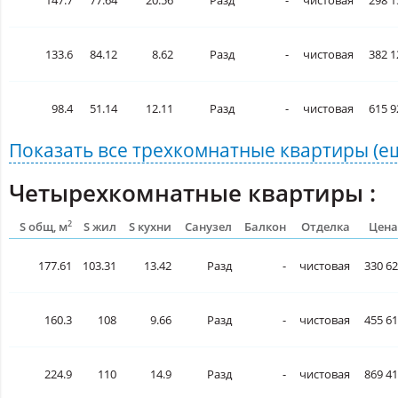
133.6
84.12
8.62
Разд
-
чистовая
382 1
98.4
51.14
12.11
Разд
-
чистовая
615 9
Показать все
трехкомнатные квартиры
(е
Четырехкомнатные квартиры :
2
S общ, м
S жил
S кухни
Санузел
Балкон
Отделка
Цена
177.61
103.31
13.42
Разд
-
чистовая
330 62
160.3
108
9.66
Разд
-
чистовая
455 61
224.9
110
14.9
Разд
-
чистовая
869 41