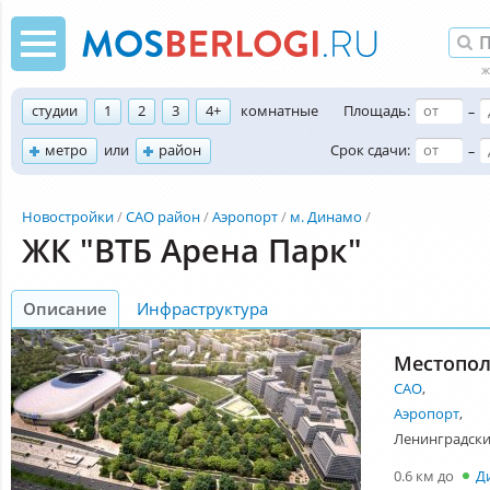
студии
1
2
3
4+
комнатные
Площадь:
–
метро
или
район
Срок сдачи:
–
Новостройки
САО район
Аэропорт
м. Динамо
ЖК "ВТБ Арена Парк"
Описание
Инфраструктура
Местопо
САО
,
Аэропорт
,
Ленинградский
0.6 км до
Д