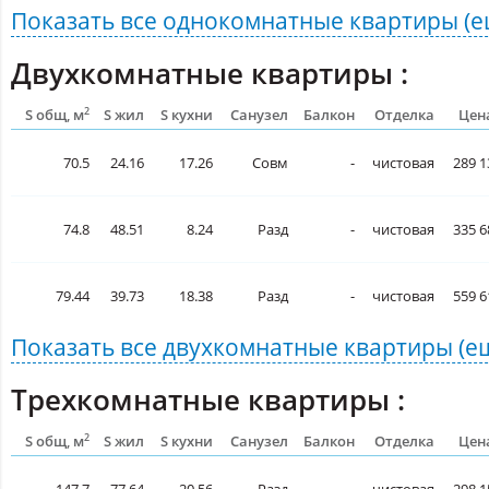
Показать все
однокомнатные квартиры
(е
Двухкомнатные квартиры :
2
S общ, м
S жил
S кухни
Санузел
Балкон
Отделка
Цена
70.5
24.16
17.26
Совм
-
чистовая
289 1
74.8
48.51
8.24
Разд
-
чистовая
335 6
79.44
39.73
18.38
Разд
-
чистовая
559 6
Показать все
двухкомнатные квартиры
(е
Трехкомнатные квартиры :
2
S общ, м
S жил
S кухни
Санузел
Балкон
Отделка
Цена
147.7
77.64
20.56
Разд
-
чистовая
298 1