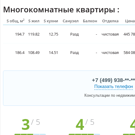
Многокомнатные квартиры :
2
S общ, м
S жил
S кухни
Санузел
Балкон
Отделка
Цена
194.7
119.82
12.75
Разд
-
чистовая
445 78
186.4
108.49
14.51
Разд
-
чистовая
584 08
+7 (499) 938-**-**
Показать телефон
Консультации по недвижим
3
4
/ 5
/ 5