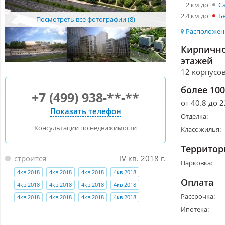
2 км до
С
2.4 км до
Б
Посмотреть все фотографии (8)
Расположени
Кирпично
этажей
12 корпусов
более 10
+7 (499) 938-**-**
от 40.8 до 2
Показать телефон
Отделка:
Консультации по недвижимости
Класс жилья:
Территор
строится
IV кв. 2018 г.
Парковка:
4кв 2018
4кв 2018
4кв 2018
4кв 2018
Оплата
4кв 2018
4кв 2018
4кв 2018
4кв 2018
Рассрочка:
4кв 2018
4кв 2018
4кв 2018
4кв 2018
Ипотека: