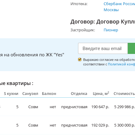
Ипотека:
Сбербанк Росси
Москвы
Договор: Договор Куп
Застройщик:
Пионер
я на обновления по ЖК "Yes"
Выражаю согласие на обработк
соответствии с
Политикой конф
е квартиры :
2
л
S кухни
Санузел
Балкон
Отделка
Цена, м
Стоимость
3
5
Совм
нет
предчистовая
190 647 р.
5 299 986 р.
1
5
Совм
нет
предчистовая
192 029 р.
5 300 000 р.