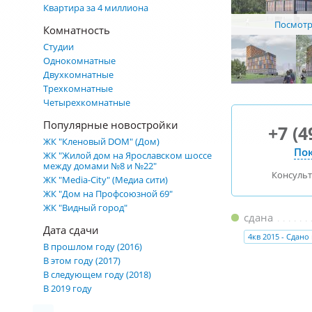
Квартира за 4 миллиона
Посмотре
Комнатность
Студии
Однокомнатные
Двухкомнатные
Трехкомнатные
Четырехкомнатные
Популярные новостройки
+7 (4
ЖК "Кленовый DOM" (Дом)
Пок
ЖК "Жилой дом на Ярославском шоссе
между домами №8 и №22"
Консуль
ЖК "Media-City" (Медиа сити)
ЖК "Дом на Профсоюзной 69"
ЖК "Видный город"
сдана
Дата сдачи
4кв 2015 - Сдано
В прошлом году (2016)
В этом году (2017)
В следующем году (2018)
В 2019 году