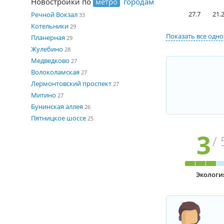
Новостройки по
метро
городам
27.7
21.
Речной Вокзал
33
Котельники
29
Показать все
одно
Планерная
29
Жулебино
28
Медведково
27
Волоколамская
27
Лермонтовский проспект
27
Митино
27
Бунинская аллея
26
Пятницкое шоссе
25
3
/ 
Экологи