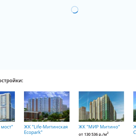
остройки:
 мост"
ЖК "Life-Митинская
ЖК "МИР Митино"
Ж
Ecopark"
С
2
от 130 536 р./м