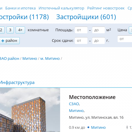
ти
Банки и ипотека
Ипотечный калькулятор
Рейтинг новостроек
Ср
остройки (1178)
Застройщики (601)
2
3
4+
комнатные
Площадь:
м
2
Цена
–
район
Срок сдачи:
г.
–
ЗАО район
Митино
м. Митино
Инфраструктура
Местоположение
СЗАО
,
Митино
,
Митино, ул. Митинская, вл. 16
0.9 км до
Митино
1