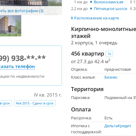
1 км до
Волоколамская
1
2.2 км до
Пятницкое шоссе
2
ть все фотографии (3)
Расположение на карте
Кирпично-монолитные 
этажей
2 корпуса, 1 очередь
456 квартир
1к
99) 938-**-**
2
от 27.3 до 42.4 м
азать телефон
Отделка:
предчистовая
тации по недвижимости
Класс жилья:
Бизнес
Территория
IV кв. 2015 г.
Парковка:
Подземный на 3
 в срок
4кв 2015 - Сдано в срок
Оплата
Рассрочка:
Есть
Ипотека с
ДельтаКредит
господдержкой: