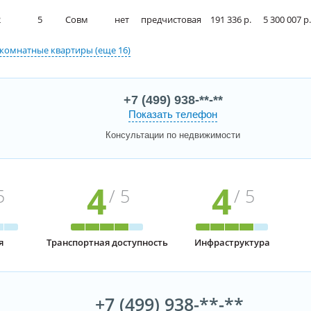
2
5
Совм
нет
предчистовая
191 336 р.
5 300 007 р.
комнатные квартиры
(еще 16)
+7 (499) 938-**-**
Показать телефон
Консультации по недвижимости
4
4
5
/ 5
/ 5
я
Транспортная доступность
Инфраструктура
+7 (499) 938-**-**