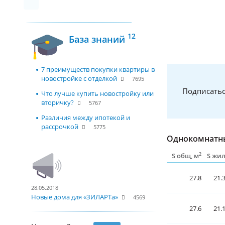
12
База знаний
7 преимуществ покупки квартиры в
новостройке с отделкой
7695
Подписатьс
Что лучше купить новостройку или
вторичку?
5767
Различия между ипотекой и
рассрочкой
5775
Однокомнатны
2
S общ, м
S жи
27.8
21.
28.05.2018
Новые дома для «ЗИЛАРТа»
4569
27.6
21.