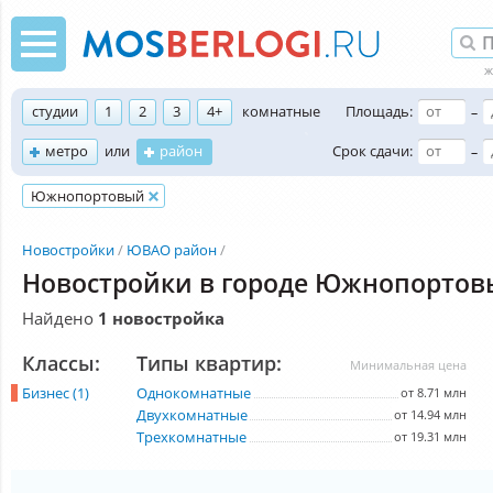
студии
1
2
3
4+
комнатные
Площадь:
–
метро
или
район
Срок сдачи:
–
Южнопортовый
Новостройки
ЮВАО район
Новостройки в городе Южнопорто
Найдено
1 новостройка
Классы:
Типы квартир:
Минимальная цена
Бизнес (1)
Однокомнатные
от 8.71 млн
Двухкомнатные
от 14.94 млн
Трехкомнатные
от 19.31 млн