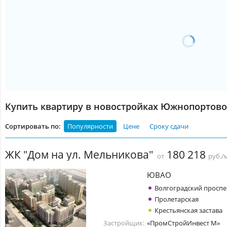
Купить квартиру в новостройках Южнопортово
Сортировать по:
Популярности
Цене
Сроку сдачи
ЖК "Дом на ул. Мельникова"
180 218
от
руб./
ЮВАО
Волгоградский проспе
Пролетарская
Крестьянская застава
Застройщик:
«ПромСтройИнвест М»