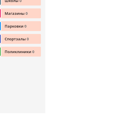
Школы
0
Магазины
0
Парковки
0
Спортзалы
0
Поликлиники
0