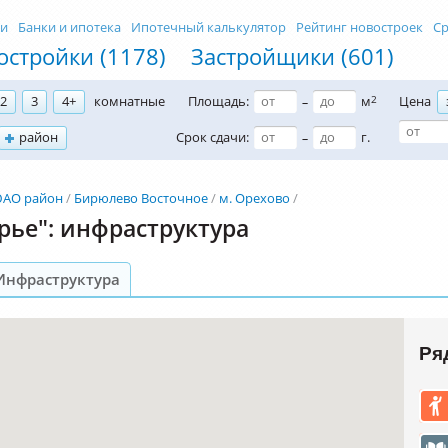
ти
Банки и ипотека
Ипотечный калькулятор
Рейтинг новостроек
Ср
остройки (1178)
Застройщики (601)
2
3
4+
комнатные
Площадь:
м
2
Цена
–
район
Срок сдачи:
г.
–
АО район
Бирюлево Восточное
м. Орехово
рье": инфраструктура
Инфраструктура
Ря