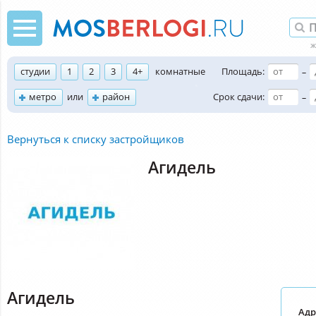
студии
1
2
3
4+
комнатные
Площадь:
–
метро
или
район
Срок сдачи:
–
Вернуться к списку застройщиков
Агидель
Агидель
Адр