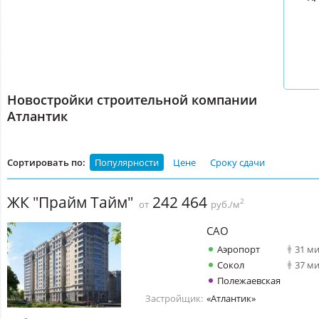
Новостройки строительной компании
Атлантик
Сортировать по:
Популярности
Цене
Сроку сдачи
ЖК "Прайм Тайм"
242 464
2
от
руб./м
САО
Аэропорт
31 м
Сокол
37 м
Полежаевская
Застройщик:
«Атлантик»