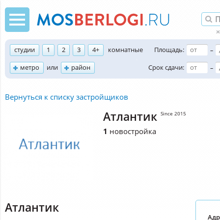
студии
1
2
3
4+
комнатные
Площадь:
–
метро
или
район
Срок сдачи:
–
Вернуться к списку застройщиков
Атлантик
Since 2015
1
новостройка
Атлантик
Адр