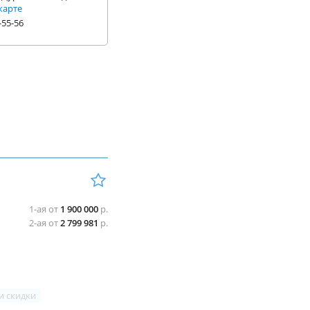
карте
-55-56
1-ая от
1 900 000
р.
2-ая от
2 799 981
р.
и скидки