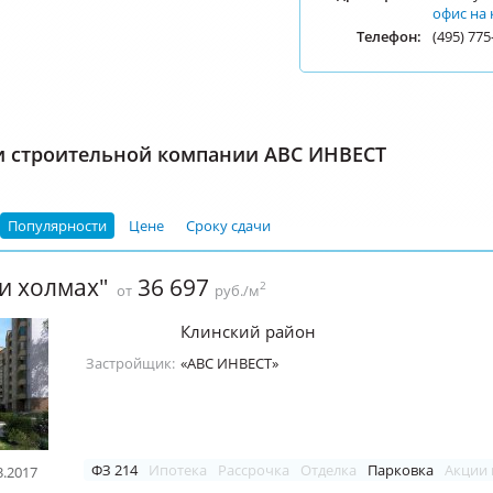
офис на 
Телефон:
(495) 775
и строительной компании АВС ИНВЕСТ
Популярности
Цене
Сроку сдачи
и холмах"
36 697
2
от
руб./м
Клинский район
Застройщик:
«АВС ИНВЕСТ»
ФЗ 214
Ипотека
Рассрочка
Отделка
Парковка
Акции 
3.2017