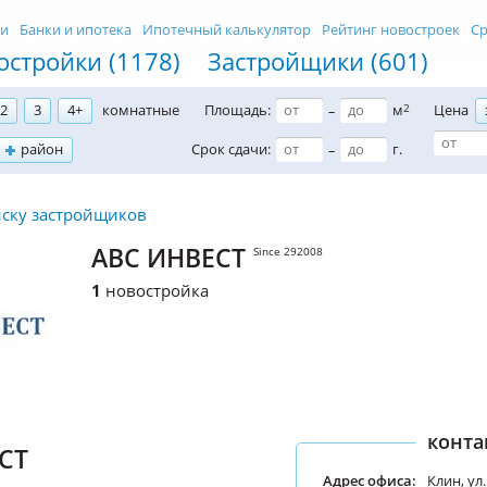
ти
Банки и ипотека
Ипотечный калькулятор
Рейтинг новостроек
Ср
остройки (1178)
Застройщики (601)
2
3
4+
комнатные
Площадь:
м
2
Цена
–
район
Срок сдачи:
г.
–
иску застройщиков
АВС ИНВЕСТ
Since 292008
1
новостройка
конта
СТ
Адрес офиса:
Клин, ул