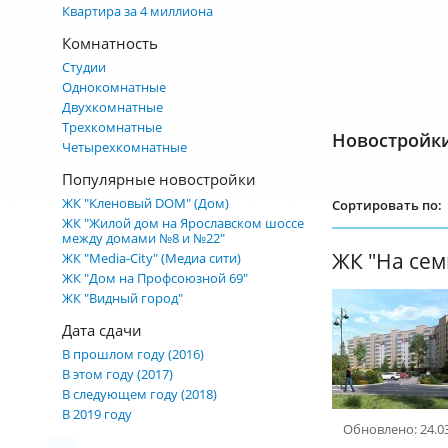
Квартира за 4 миллиона
Комнатность
Студии
Однокомнатные
Двухкомнатные
Трехкомнатные
Новостройк
Четырехкомнатные
Популярные новостройки
ЖК "Кленовый DOM" (Дом)
Сортировать по:
ЖК "Жилой дом на Ярославском шоссе
между домами №8 и №22"
ЖК "На сем
ЖК "Media-City" (Медиа сити)
ЖК "Дом на Профсоюзной 69"
ЖК "Видный город"
Дата сдачи
В прошлом году (2016)
В этом году (2017)
В следующем году (2018)
В 2019 году
Обновлено: 24.0