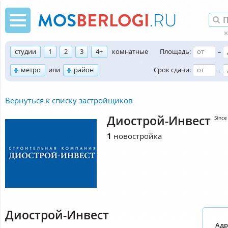
студии
1
2
3
4+
комнатные
Площадь:
–
метро
или
район
Срок сдачи:
–
Вернуться к списку застройщиков
Диострой-Инвест
Since
1
новостройка
Диострой-Инвест
Адр