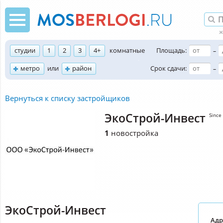
студии
1
2
3
4+
комнатные
Площадь:
–
метро
или
район
Срок сдачи:
–
Вернуться к списку застройщиков
ЭкоСтрой-Инвест
Since
1
новостройка
ЭкоСтрой-Инвест
Адр