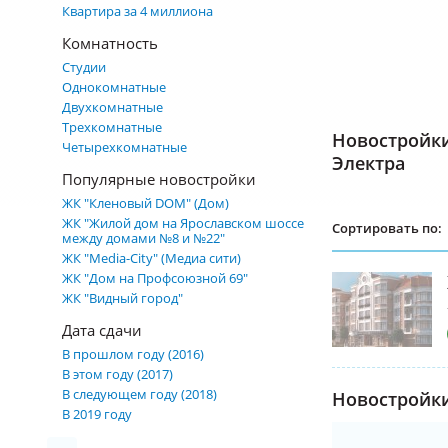
Квартира за 4 миллиона
Комнатность
Студии
Однокомнатные
Двухкомнатные
Трехкомнатные
Новостройк
Четырехкомнатные
Электра
Популярные новостройки
ЖК "Кленовый DOM" (Дом)
ЖК "Жилой дом на Ярославском шоссе
Сортировать по:
между домами №8 и №22"
ЖК "Media-City" (Медиа сити)
ЖК "Дом на Профсоюзной 69"
ЖК "Видный город"
Дата сдачи
В прошлом году (2016)
В этом году (2017)
В следующем году (2018)
Новостройки
В 2019 году