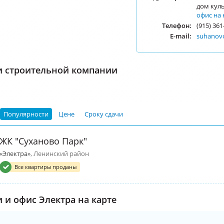
дом кул
офис на 
Телефон:
(915) 361
E-mail:
suhanov
и строительной компании
Популярности
Цене
Сроку сдачи
ЖК "Суханово Парк"
«Электра»
, Ленинский район
Все квартиры проданы
 и офис Электра на карте