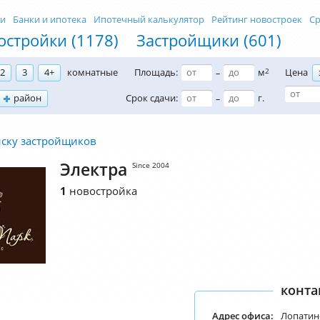
ти
Банки и ипотека
Ипотечный калькулятор
Рейтинг новостроек
Ср
остройки (1178)
Застройщики (601)
2
3
4+
комнатные
Площадь:
м
2
Цена
–
район
Срок сдачи:
г.
–
иску застройщиков
Электра
Since 2004
1
новостройка
конта
Адрес офиса:
Лопатин