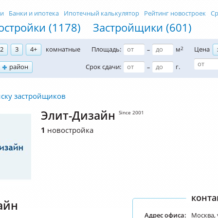
ти
Банки и ипотека
Ипотечный калькулятор
Рейтинг новостроек
Ср
остройки (1178)
Застройщики (601)
2
3
4+
комнатные
Площадь:
м
2
Цена
–
район
Срок сдачи:
г.
–
иску застройщиков
Элит-Дизайн
Since 2001
1
новостройка
конта
айн
Адрес офиса:
Москва, 