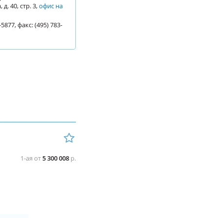
д. 40, стр. 3,
офис на
-5877, факс: (495) 783-
1-ая от
5 300 008
р.