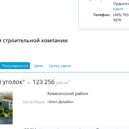
Ордынка, 
карте
Телефон:
(495) 783
5876
и строительной компании
н
Популярности
Цене
Сроку сдачи
 уголок"
123 256
2
от
руб./м
Химкинский район
Застройщик:
«Элит-Дизайн»