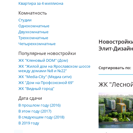
Квартира за 4 миллиона
Комнатность
Студии
Однокомнатные
Двухкомнатные
Трехкомнатные
Новостройк
Четырехкомнатные
Элит-Дизай
Популярные новостройки
ЖК "Кленовый DOM" (Дом)
ЖК "Жилой дом на Ярославском шоссе
Сортировать по:
между домами №8 и №22"
ЖК "Media-City" (Медиа сити)
ЖК "Дом на Профсоюзной 69"
ЖК "Лесной
ЖК "Видный город"
Дата сдачи
В прошлом году (2016)
В этом году (2017)
В следующем году (2018)
В 2019 году