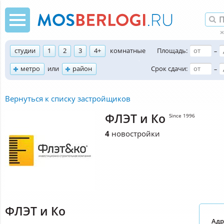
студии
1
2
3
4+
комнатные
Площадь:
–
метро
или
район
Срок сдачи:
–
Вернуться к списку застройщиков
ФЛЭТ и Ко
Since 1996
4
новостройки
ФЛЭТ и Ко
Адр