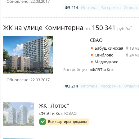
Обновлено: 22.03.2017
ФЗ 214
Ипотека
Рассрочка
Отделк
ЖК на улице Коминтерна
150 341
2
от
руб./м
СВАО
Бабушкинская
18 м
Свиблово
24 м
Медведково
Застройщик:
«ФЛЭТ и Ко»
Обновлено: 22.03.2017
ФЗ 214
Ипотека
Рассрочка
Отделк
ЖК "Лотос"
«ФЛЭТ и Ко»
, ЮЗАО
Все квартиры проданы