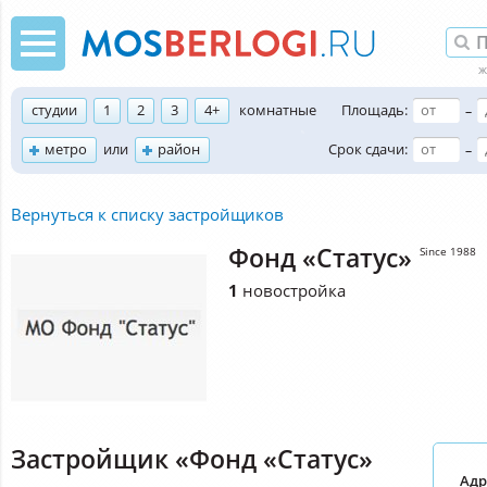
студии
1
2
3
4+
комнатные
Площадь:
–
метро
или
район
Срок сдачи:
–
Вернуться к списку застройщиков
Фонд «Статус»
Since 1988
1
новостройка
Застройщик «Фонд «Статус»
Адр