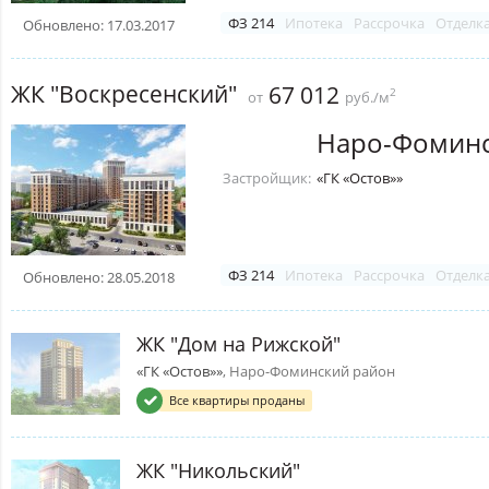
ФЗ 214
Ипотека
Рассрочка
Отделк
Обновлено: 17.03.2017
ЖК "Воскресенский"
67 012
2
от
руб./м
Наро-Фоминс
Застройщик:
«ГК «Остов»»
ФЗ 214
Ипотека
Рассрочка
Отделк
Обновлено: 28.05.2018
ЖК "Дом на Рижской"
«ГК «Остов»»
, Наро-Фоминский район
Все квартиры проданы
ЖК "Никольский"