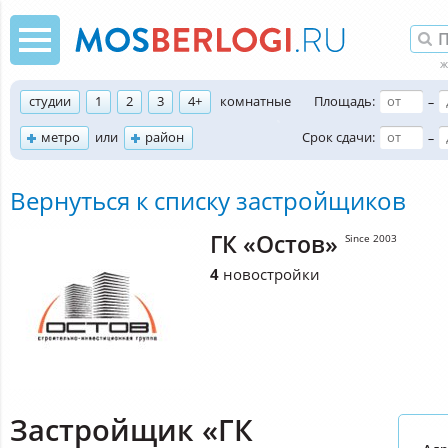
студии
1
2
3
4+
комнатные
Площадь:
–
метро
или
район
Срок сдачи:
–
Вернуться к списку застройщиков
ГК «Остов»
Since 2003
4
новостройки
Застройщик «ГК