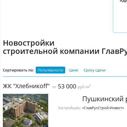
Адр
Новостройки
строительной компании ГлавР
Сортировать по:
Популярности
Цене
Сроку сдачи
ЖК "Хлебникоff"
53 000
2
от
руб./м
Пушкинский 
Застройщик:
«ГлавРусСтрой-Инвест»