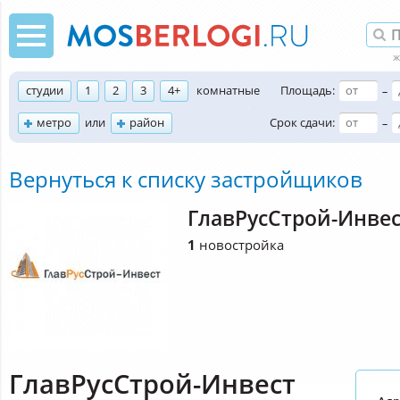
студии
1
2
3
4+
комнатные
Площадь:
–
метро
или
район
Срок сдачи:
–
Вернуться к списку застройщиков
ГлавРусСтрой-Инвес
1
новостройка
ГлавРусСтрой-Инвест