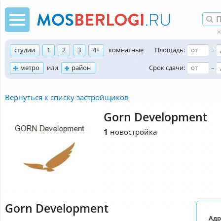
студии
1
2
3
4+
комнатные
Площадь:
–
метро
или
район
Срок сдачи:
–
Вернуться к списку застройщиков
Gorn Development
1
новостройка
Gorn Development
Адр