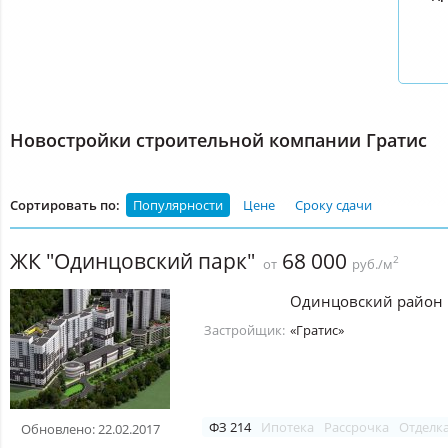
Новостройки строительной компании Гратис
Сортировать по:
Популярности
Цене
Сроку сдачи
ЖК "Одинцовский парк"
68 000
2
от
руб./м
Одинцовский район
Застройщик:
«Гратис»
ФЗ 214
Ипотека
Рассрочка
Отделк
Обновлено: 22.02.2017