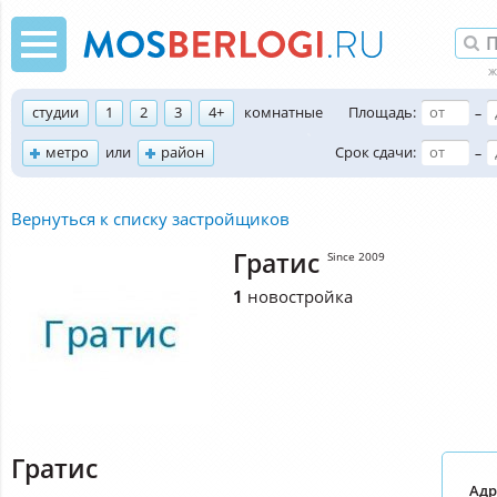
студии
1
2
3
4+
комнатные
Площадь:
–
метро
или
район
Срок сдачи:
–
Вернуться к списку застройщиков
Гратис
Since 2009
1
новостройка
Гратис
Адр