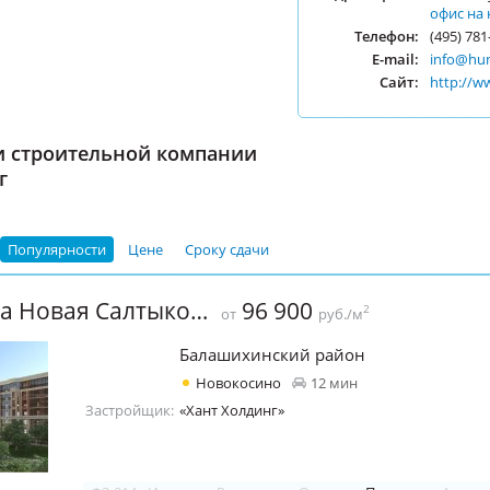
офис на 
Телефон:
(495) 781
E-mail:
info@hun
Сайт:
http://w
и строительной компании
г
Популярности
Цене
Сроку сдачи
ЖК "Усадьба Новая Салтыковка"
96 900
2
от
руб./м
Балашихинский район
Новокосино
12 мин
Застройщик:
«Хант Холдинг»