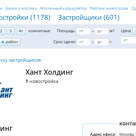
ти
Банки и ипотека
Ипотечный калькулятор
Рейтинг новостроек
Ср
остройки (1178)
Застройщики (601)
2
3
4+
комнатные
Площадь:
м
2
Цена
–
район
Срок сдачи:
г.
–
иску застройщиков
Хант Холдинг
1
новостройка
конта
динг
Адрес офиса:
Москва, у