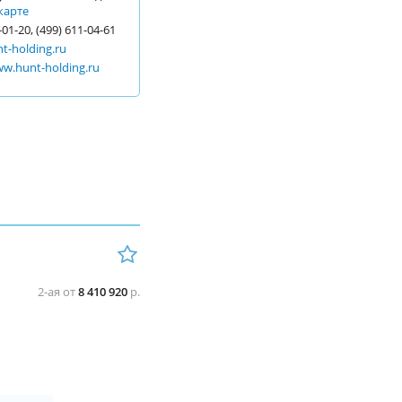
карте
-01-20, (499) 611-04-61
t-holding.ru
ww.hunt-holding.ru
2-ая от
8 410 920
р.