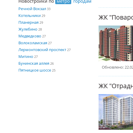
Новостройки по
метро
городам
Речной Вокзал
33
Котельники
ЖК "Повар
29
Планерная
29
Жулебино
28
Медведково
27
Волоколамская
27
Лермонтовский проспект
27
Митино
27
Бунинская аллея
26
Обновлено: 22.0
Пятницкое шоссе
25
ЖК "Отрад