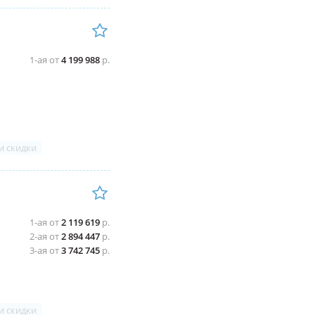
1-ая от
4 199 988
р.
и скидки
1-ая от
2 119 619
р.
2-ая от
2 894 447
р.
3-ая от
3 742 745
р.
и скидки