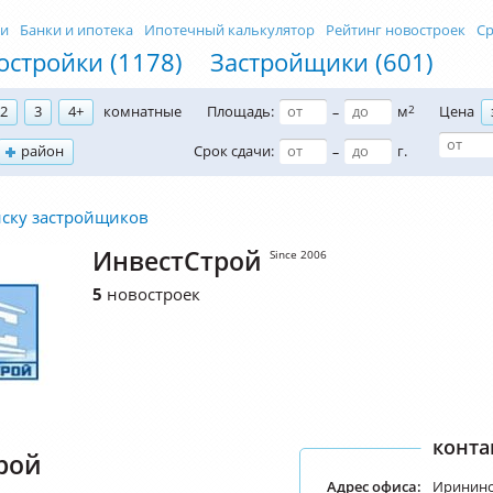
ти
Банки и ипотека
Ипотечный калькулятор
Рейтинг новостроек
Ср
остройки (1178)
Застройщики (601)
2
3
4+
комнатные
Площадь:
м
2
Цена
–
район
Срок сдачи:
г.
–
иску застройщиков
ИнвестСтрой
Since 2006
5
новостроек
конта
рой
Адрес офиса:
Иринински