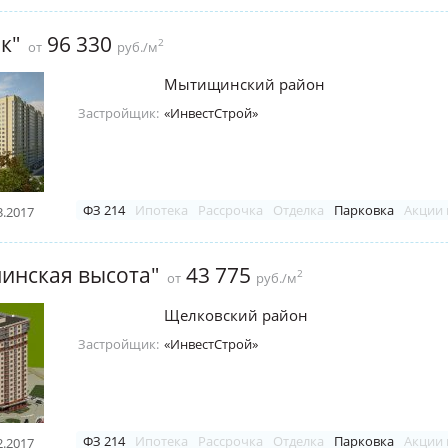
к"
96 330
2
от
руб./м
Мытищинский район
Застройщик:
«ИнвестСтрой»
ФЗ 214
Ипотека
Рассрочка
Отделка
Парковка
Акции 
3.2017
инская высота"
43 775
2
от
руб./м
Щелковский район
Застройщик:
«ИнвестСтрой»
ФЗ 214
Ипотека
Рассрочка
Отделка
Парковка
Акции 
2.2017