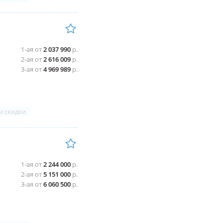
1-ая от
2 037 990
р.
2-ая от
2 616 009
р.
3-ая от
4 969 989
р.
и скидки
1-ая от
2 244 000
р.
2-ая от
5 151 000
р.
3-ая от
6 060 500
р.