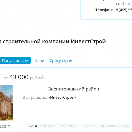
стр.1,
оф
Телефон:
8 (495) 9
и строительной компании ИнвестСтрой
Популярности
Цене
Сроку сдачи
"
43 000
2
от
руб./м
Звенигородский район
Застройщик:
«ИнвестСтрой»
ФЗ 214
Ипотека
Рассрочка
Отделка
Парковка
Акции 
3.2017