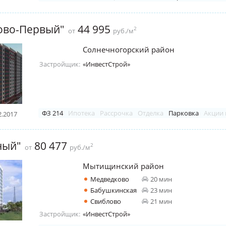
ово-Первый"
44 995
2
от
руб./м
Солнечногорский район
Застройщик:
«ИнвестСтрой»
ФЗ 214
Ипотека
Рассрочка
Отделка
Парковка
Акции 
2.2017
ный"
80 477
2
от
руб./м
Мытищинский район
Медведково
20 мин
Бабушкинская
23 мин
Свиблово
21 мин
Застройщик:
«ИнвестСтрой»