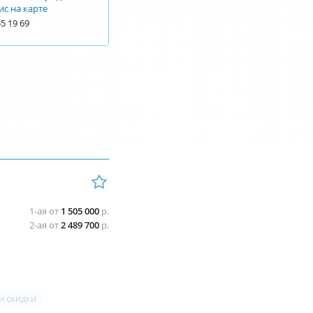
ис на карте
55 19 69
1-ая от
1 505 000
р.
2-ая от
2 489 700
р.
и скидки