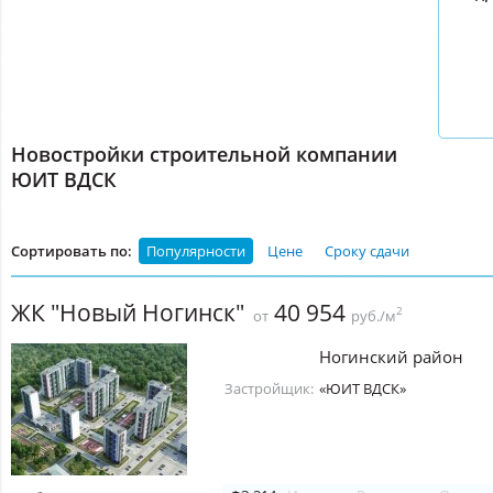
Новостройки строительной компании
ЮИТ ВДСК
Сортировать по:
Популярности
Цене
Сроку сдачи
ЖК "Новый Ногинск"
40 954
2
от
руб./м
Ногинский район
Застройщик:
«ЮИТ ВДСК»