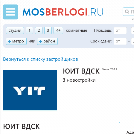
студии
1
2
3
4+
комнатные
Площадь:
–
метро
или
район
Срок сдачи:
–
Вернуться к списку застройщиков
ЮИТ ВДСК
Since 2011
3
новостройки
ЮИТ ВДСК
Адр