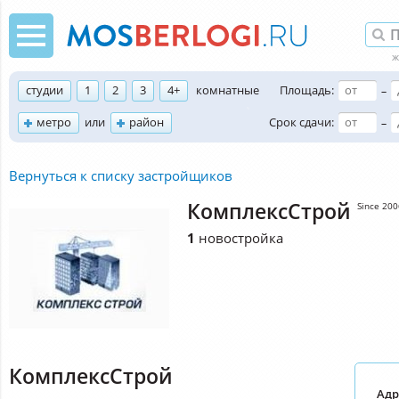
студии
1
2
3
4+
комнатные
Площадь:
–
метро
или
район
Срок сдачи:
–
Вернуться к списку застройщиков
КомплексСтрой
Since 200
1
новостройка
КомплексСтрой
Адр