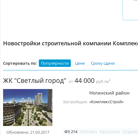
Новостройки строительной компании Комплек
Сортировать по:
Популярности
Цене
Сроку сдачи
ЖК "Светлый город"
44 000
2
от
руб./м
Ногинский район
Застройщик:
«КомплексСтрой»
ФЗ 214
Ипотека
Рассрочка
Отделк
Обновлено: 21.03.2017