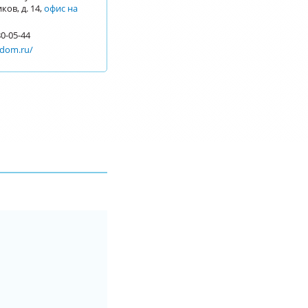
ков, д. 14,
офис на
80-05-44
bdom.ru/