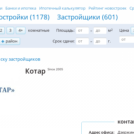
ти
Банки и ипотека
Ипотечный калькулятор
Рейтинг новостроек
Ср
остройки (1178)
Застройщики (601)
2
3
4+
комнатные
Площадь:
м
2
Цена
–
район
Срок сдачи:
г.
–
иску застройщиков
Котар
Since 2005
конта
Адрес офиса:
Дзержинс