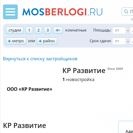
студии
1
2
3
4+
комнатные
Площадь:
–
метро
или
район
Срок сдачи:
–
Вернуться к списку застройщиков
КР Развитие
Since 2009
1
новостройка
КР Развитие
Адр