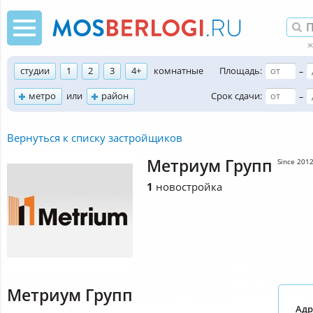
студии
1
2
3
4+
комнатные
Площадь:
–
метро
или
район
Срок сдачи:
–
Вернуться к списку застройщиков
Метриум Групп
Since 201
1
новостройка
Метриум Групп
Адр