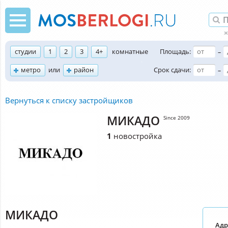
студии
1
2
3
4+
комнатные
Площадь:
–
метро
или
район
Срок сдачи:
–
Вернуться к списку застройщиков
МИКАДО
Since 2009
1
новостройка
МИКАДО
Адр