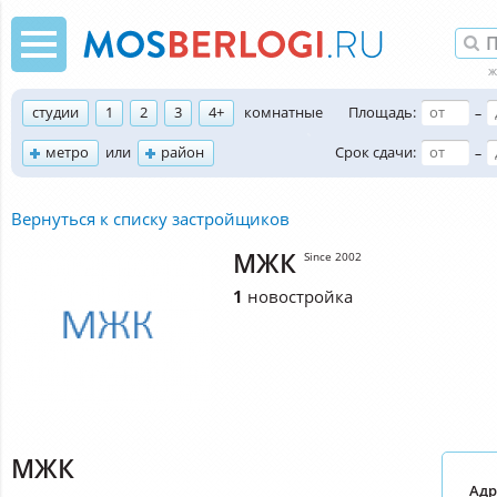
студии
1
2
3
4+
комнатные
Площадь:
–
метро
или
район
Срок сдачи:
–
Вернуться к списку застройщиков
МЖК
Since 2002
1
новостройка
МЖК
Адр