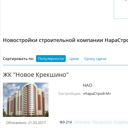
Новостройки строительной компании НараСтр
Сортировать по:
Популярности
Цене
Сроку сдачи
ЖК "Новое Крекшино"
НАО
Застройщик:
«НараСтрой-М»
ФЗ 214
Ипотека
Рассрочка
Отделк
Обновлено: 21.03.2017