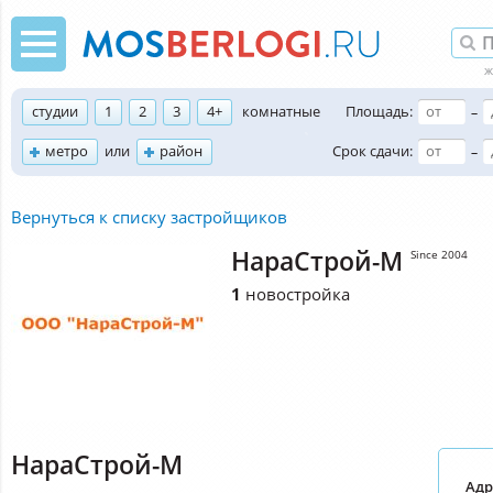
студии
1
2
3
4+
комнатные
Площадь:
–
метро
или
район
Срок сдачи:
–
Вернуться к списку застройщиков
НараСтрой-М
Since 2004
1
новостройка
НараСтрой-М
Адр