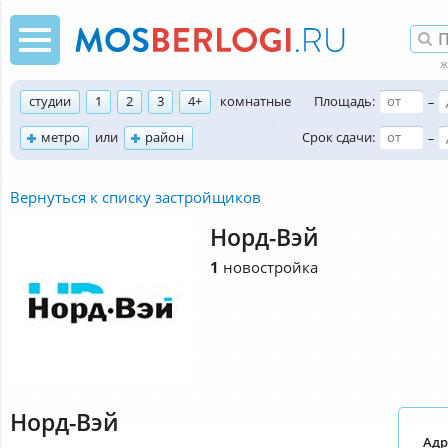
студии
1
2
3
4+
комнатные
Площадь:
–
метро
или
район
Срок сдачи:
–
Вернуться к списку застройщиков
Норд-Вэй
1
новостройка
Норд-Вэй
Адр