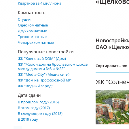
«Щелковс
Квартира за 4 миллиона
Комнатность
Студии
Однокомнатные
Двухкомнатные
Трехкомнатные
Новостройк
Четырехкомнатные
ОАО «Щелко
Популярные новостройки
ЖК "Кленовый DOM" (Дом)
ЖК "Жилой дом на Ярославском шоссе
Сортировать по:
между домами №8 и №22"
ЖК "Media-City" (Медиа сити)
ЖК "Дом на Профсоюзной 69"
ЖК "Солне
ЖК "Видный город"
Дата сдачи
В прошлом году (2016)
В этом году (2017)
В следующем году (2018)
В 2019 году