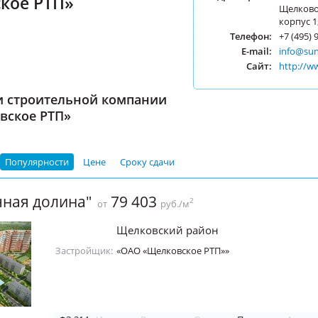
кое РТП»
Щелково,
корпус 1
Телефон:
+7 (495) 
E-mail:
info@sun
Сайт:
http://w
и строительной компании
вское РТП»
Популярности
Цене
Сроку сдачи
чная долина"
79 403
2
от
руб./м
Щелковский район
Застройщик:
«ОАО «Щелковское РТП»»