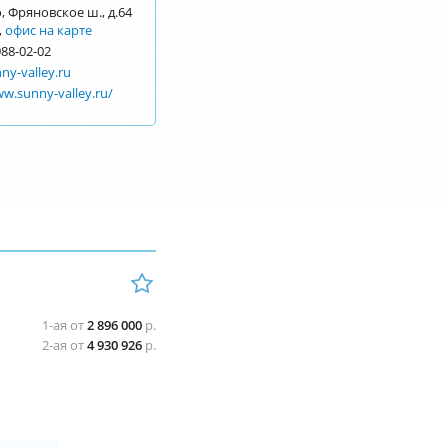
 Фряновское ш., д.64
,
офис на карте
988-02-02
ny-valley.ru
ww.sunny-valley.ru/
1-ая от
2 896 000
р.
2-ая от
4 930 926
р.