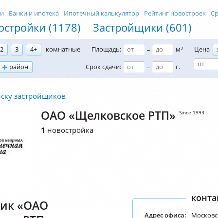
ти
Банки и ипотека
Ипотечный калькулятор
Рейтинг новостроек
Ср
остройки (1178)
Застройщики (601)
2
3
4+
комнатные
Площадь:
м
2
Цена
–
район
Срок сдачи:
г.
–
иску застройщиков
ОАО «Щелковское РТП»
Since 1993
1
новостройка
конта
ик «ОАО
Адрес офиса:
Московск