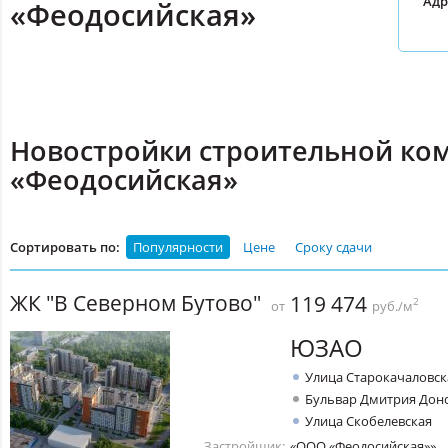
Адр
«Феодосийская»
Новостройки строительной ко
«Феодосийская»
Сортировать по:
Популярности
Цене
Сроку сдачи
ЖК "В Северном Бутово"
119 474
2
от
руб./м
ЮЗАО
Улица Старокачаловск
Бульвар Дмитрия Дон
Улица Скобелевская
Застройщик:
«ООО «Феодосийская»»