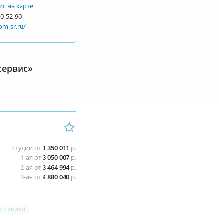
ис на карте
30-52-90
om-sr.ru/
сервис»
студии от
1 350 011
р.
1-ая от
3 050 007
р.
2-ая от
3 464 994
р.
3-ая от
4 880 040
р.
и скидки