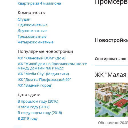
Промсерв
Квартира за 4 миллиона
Комнатность
Студии
Однокомнатные
Двухкомнатные
Трехкомнатные
Новостройк
Четырехкомнатные
Популярные новостройки
ЖК "Кленовый DOM" (Дом)
Сортировать по:
ЖК "Жилой дом на Ярославском шоссе
между домами №8 и №22"
ЖК "Малая 
ЖК "Media-City" (Медиа сити)
ЖК "Дом на Профсоюзной 69"
ЖК "Видный город"
Дата сдачи
В прошлом году (2016)
В этом году (2017)
В следующем году (2018)
В 2019 году
Обновлено: 20.0