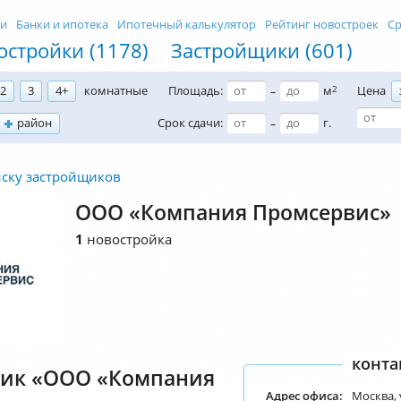
ти
Банки и ипотека
Ипотечный калькулятор
Рейтинг новостроек
Ср
остройки (1178)
Застройщики (601)
2
3
4+
комнатные
Площадь:
м
2
Цена
–
район
Срок сдачи:
г.
–
иску застройщиков
ООО «Компания Промсервис»
1
новостройка
конта
ик «ООО «Компания
Адрес офиса:
Москва, 