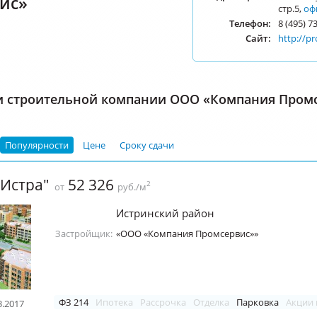
ис»
стр.5,
оф
Телефон:
8 (495) 7
Сайт:
http://pr
и строительной компании ООО «Компания Пром
Популярности
Цене
Сроку сдачи
Истра"
52 326
2
от
руб./м
Истринский район
Застройщик:
«ООО «Компания Промсервис»»
ФЗ 214
Ипотека
Рассрочка
Отделка
Парковка
Акции 
3.2017