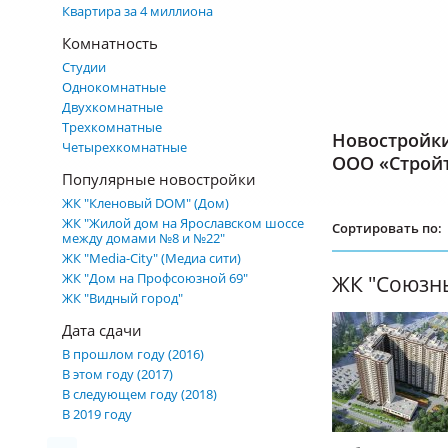
Квартира за 4 миллиона
Комнатность
Студии
Однокомнатные
Двухкомнатные
Трехкомнатные
Новостройк
Четырехкомнатные
ООО «Строй
Популярные новостройки
ЖК "Кленовый DOM" (Дом)
ЖК "Жилой дом на Ярославском шоссе
Сортировать по:
между домами №8 и №22"
ЖК "Media-City" (Медиа сити)
ЖК "Дом на Профсоюзной 69"
ЖК "Союзн
ЖК "Видный город"
Дата сдачи
В прошлом году (2016)
В этом году (2017)
В следующем году (2018)
В 2019 году