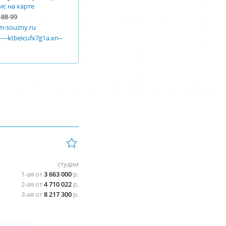
ис на карте
-88-99
m-souzny.ru
----ktbeicufx7g1a.xn--
студии
1-ая от
3 663 000
р.
2-ая от
4 710 022
р.
3-ая от
8 217 300
р.