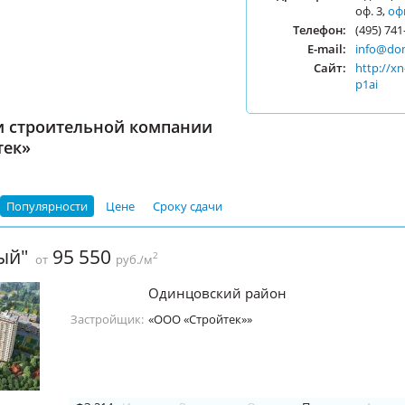
оф. 3,
оф
Телефон:
(495) 741
E-mail:
info@do
Сайт:
http://xn
p1ai
и строительной компании
тек»
Популярности
Цене
Сроку сдачи
ый"
95 550
2
от
руб./м
Одинцовский район
Застройщик:
«ООО «Стройтек»»