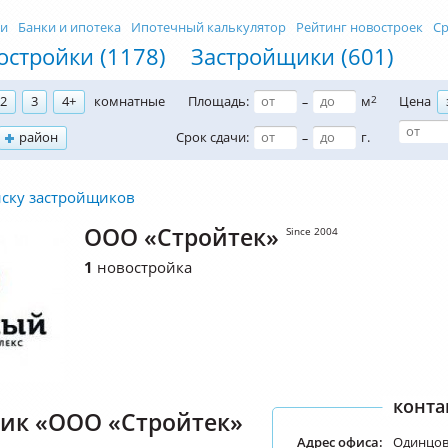
ти
Банки и ипотека
Ипотечный калькулятор
Рейтинг новостроек
Ср
остройки (1178)
Застройщики (601)
2
3
4+
комнатные
Площадь:
м
2
Цена
–
район
Срок сдачи:
г.
–
иску застройщиков
ООО «Стройтек»
Since 2004
1
новостройка
конта
ик «ООО «Стройтек»
Адрес офиса:
Одинцово