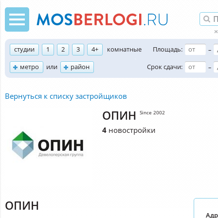
студии
1
2
3
4+
комнатные
Площадь:
–
метро
или
район
Срок сдачи:
–
Вернуться к списку застройщиков
ОПИН
Since 2002
4
новостройки
ОПИН
Адр