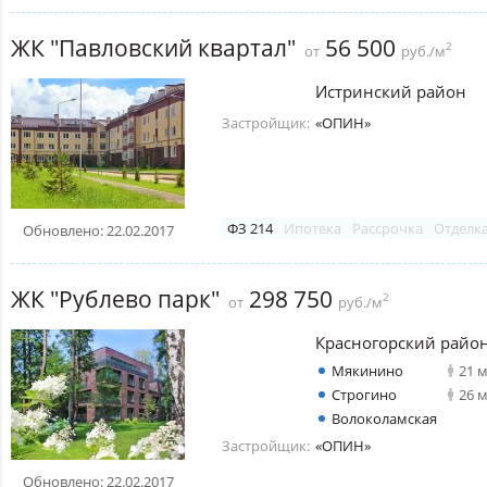
ЖК "Павловский квартал"
56 500
2
от
руб./м
Истринский район
Застройщик:
«ОПИН»
ФЗ 214
Ипотека
Рассрочка
Отделк
Обновлено: 22.02.2017
ЖК "Рублево парк"
298 750
2
от
руб./м
Красногорский райо
Мякинино
21 
Строгино
26 
Волоколамская
Застройщик:
«ОПИН»
Обновлено: 22.02.2017