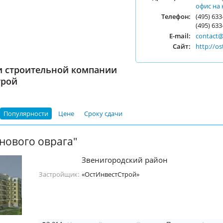
офис на 
Телефон:
(495) 633
(495) 633
E-mail:
contact@
Сайт:
http://os
и строительной компании
трой
Популярности
Цене
Сроку сдачи
нового оврага"
Звенигородский район
Застройщик:
«ОстИнвестСтрой»