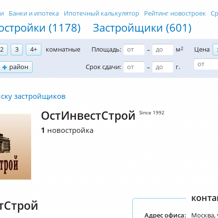
ти
Банки и ипотека
Ипотечный калькулятор
Рейтинг новостроек
Ср
остройки (1178)
Застройщики (601)
2
3
4+
комнатные
Площадь:
м
2
Цена
–
район
Срок сдачи:
г.
–
иску застройщиков
ОстИнвестСтрой
Since 1992
1
новостройка
конта
тСтрой
Адрес офиса:
Москва, 