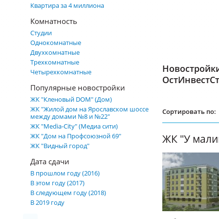
Квартира за 4 миллиона
Комнатность
Студии
Однокомнатные
Двухкомнатные
Трехкомнатные
Новостройк
Четырехкомнатные
ОстИнвестС
Популярные новостройки
ЖК "Кленовый DOM" (Дом)
ЖК "Жилой дом на Ярославском шоссе
Сортировать по:
между домами №8 и №22"
ЖК "Media-City" (Медиа сити)
ЖК "Дом на Профсоюзной 69"
ЖК "У мали
ЖК "Видный город"
Дата сдачи
В прошлом году (2016)
В этом году (2017)
В следующем году (2018)
В 2019 году