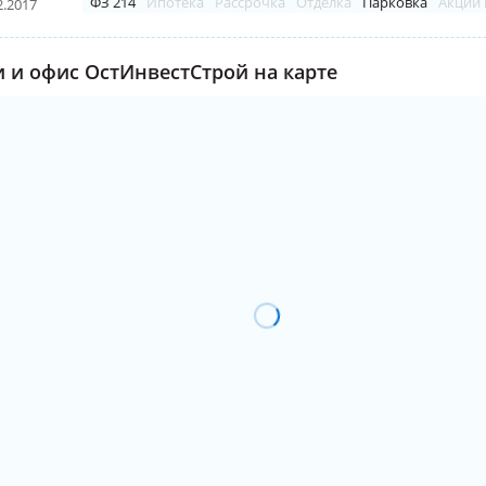
ФЗ 214
Ипотека
Рассрочка
Отделка
Парковка
Акции 
2.2017
 и офис ОстИнвестСтрой на карте