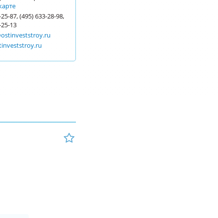
карте
-25-87, (495) 633-28-98,
-25-13
ostinveststroy.ru
tinveststroy.ru