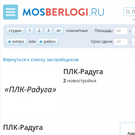
студии
1
2
3
4+
комнатные
Площадь:
–
метро
или
район
Срок сдачи:
–
Вернуться к списку застройщиков
ПЛК-Радуга
2
новостройки
ПЛК-Радуга
Адр