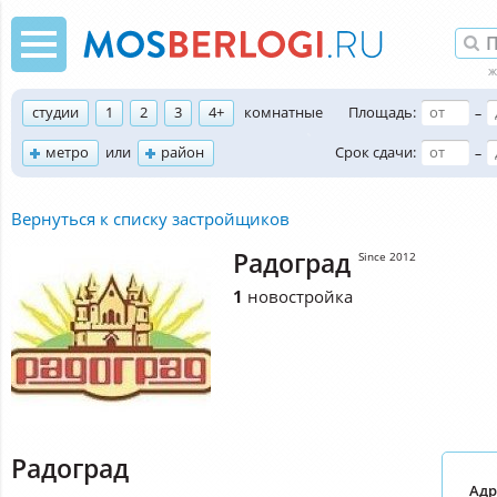
студии
1
2
3
4+
комнатные
Площадь:
–
метро
или
район
Срок сдачи:
–
Вернуться к списку застройщиков
Радоград
Since 2012
1
новостройка
Радоград
Адр