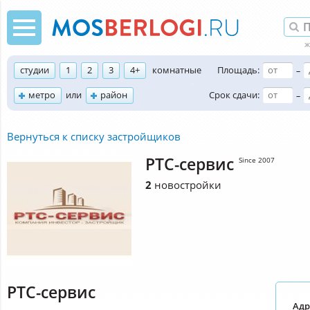
студии
1
2
3
4+
комнатные
Площадь:
–
метро
или
район
Срок сдачи:
–
Вернуться к списку застройщиков
РТС-сервис
Since 2007
2
новостройки
РТС-сервис
Адр