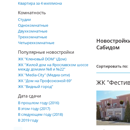
Квартира за 4 миллиона
Комнатность
Студии
Однокомнатные
Двухкомнатные
Трехкомнатные
Новостройк
Четырехкомнатные
Сабидом
Популярные новостройки
ЖК "Кленовый DOM" (Дом)
ЖК "Жилой дом на Ярославском шоссе
Сортировать по:
между домами №8 и №22"
ЖК "Media-City" (Медиа сити)
ЖК "Дом на Профсоюзной 69"
ЖК "Фестива
ЖК "Видный город"
Дата сдачи
В прошлом году (2016)
В этом году (2017)
В следующем году (2018)
В 2019 году