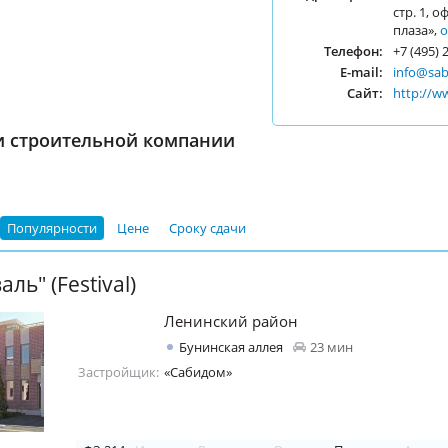
стр. 1, 
плаза»,
о
Телефон:
+7 (495) 
E-mail:
info@sab
Сайт:
http://w
и строительной компании
Популярности
Цене
Сроку сдачи
ль" (Festival)
Ленинский район
Бунинская аллея
23 мин
Застройщик:
«Сабидом»