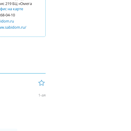
офис 219 БЦ «Омега
фис на карте
268-04-10
idom.ru
ww.sabidom.ru/
1-ая