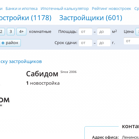
ти
Банки и ипотека
Ипотечный калькулятор
Рейтинг новостроек
Ср
остройки (1178)
Застройщики (601)
2
3
4+
комнатные
Площадь:
м
2
Цена
–
район
Срок сдачи:
г.
–
иску застройщиков
Сабидом
Since 2006
1
новостройка
конта
Адрес офиса:
Ленинска