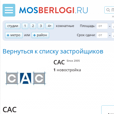
студии
1
2
3
4+
комнатные
Площадь:
–
метро
или
район
Срок сдачи:
–
Вернуться к списку застройщиков
САС
Since 2005
1
новостройка
САС